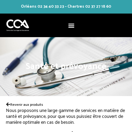
Orléans 02 34 40 33 23 – Chartres 02 37 27 18 60
Aller
au
contenu
Santé et prévoyance
Revenir aux produits
Nous proposons une large gamme de services en matière de
santé et prévoyance, pour que vous puissiez être couvert de
manière optimale en cas de besoin.