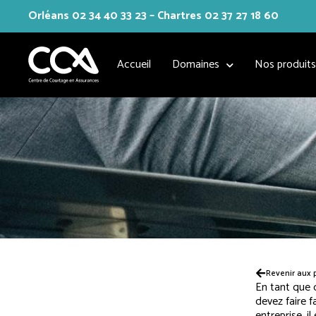
Orléans 02 34 40 33 23 – Chartres 02 37 27 18 60
Aller
au
Accueil
Domaines
Nos produit
contenu
Revenir aux 
En tant que d
devez faire 
entreprise, i