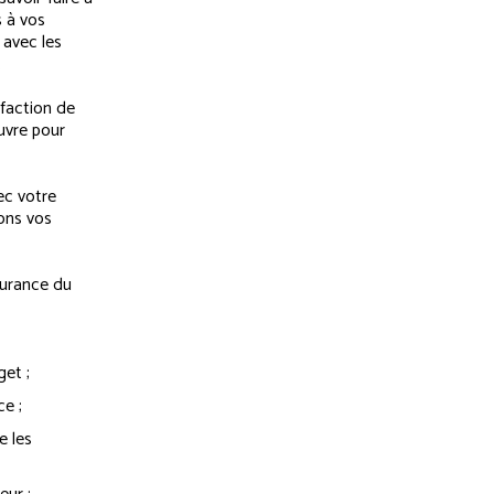
 à vos
 avec les
.
sfaction de
uvre pour
ec votre
ons vos
surance du
get ;
e ;
e les