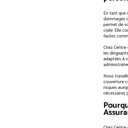
En tant que 
dommages cau
permet de vo
civile. Elle
fautes commi
Chez Centre 
les dirigean
adaptées à vo
administrate
Nous travail
couverture c
risques auxq
nécessaires p
Pourqu
Assura
Chez Centre 