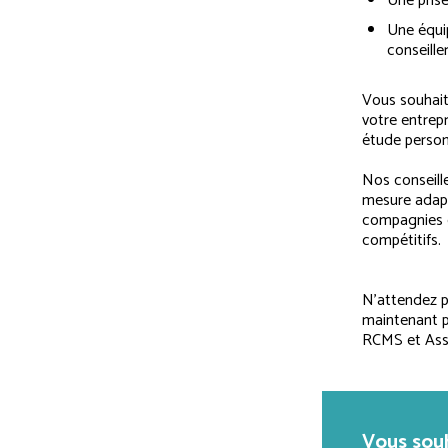
Une prise
Une équi
conseiller
Vous souhait
votre entrep
étude person
Nos conseill
mesure adapté
compagnies d
compétitifs.
N’attendez p
maintenant p
RCMS et Assu
Vous souh