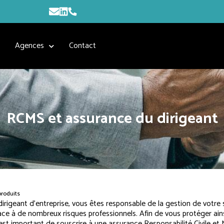
s
Agences
Contact
RCMS et assurance du dirigeant
produits
irigeant d’entreprise, vous êtes responsable de la gestion de votre 
face à de nombreux risques professionnels. Afin de vous protéger ain
l est important de souscrire à une assurance Responsabilité Civile et 