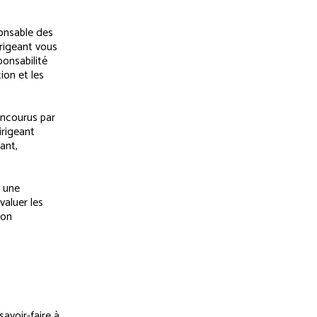
ponsable des
rigeant vous
onsabilité
ion et les
ncourus par
irigeant
ant,
r une
aluer les
ion
avoir-faire à