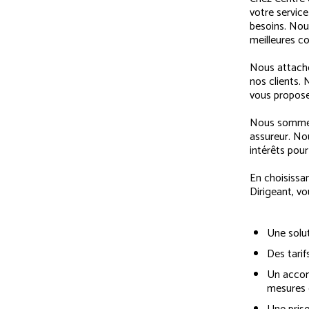
votre servic
besoins. Nou
meilleures c
Nous attacho
nos clients.
vous propose
Nous sommes 
assureur. N
intérêts pour
En choisissa
Dirigeant, v
Une solut
Des tari
Un accom
mesures 