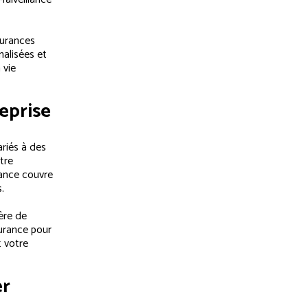
surances
nalisées et
 vie
eprise
riés à des
tre
rance couvre
.
ère de
surance pour
t votre
er