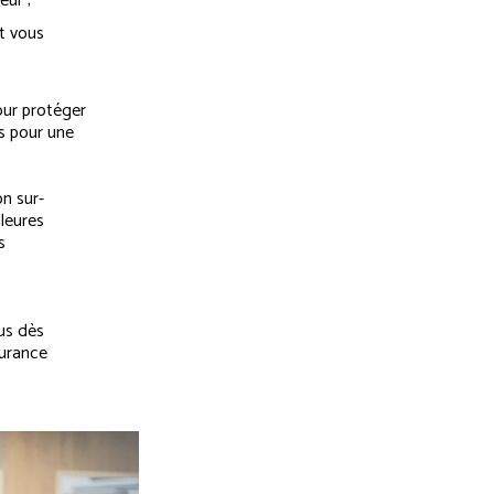
eur ;
t vous
our protéger
s pour une
n sur-
lleures
s
us dès
surance