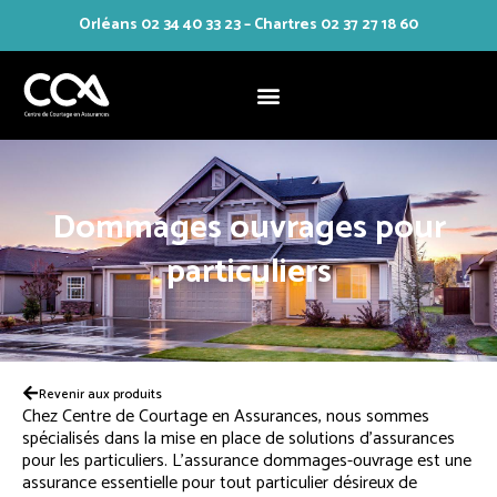
Orléans 02 34 40 33 23 – Chartres 02 37 27 18 60
Aller
au
contenu
Dommages ouvrages pour
particuliers
Revenir aux produits
Chez Centre de Courtage en Assurances, nous sommes
spécialisés dans la mise en place de solutions d’assurances
pour les particuliers. L’assurance dommages-ouvrage est une
assurance essentielle pour tout particulier désireux de