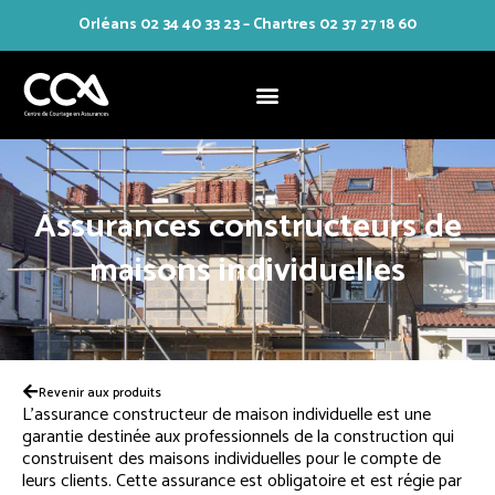
Orléans 02 34 40 33 23 – Chartres 02 37 27 18 60
Aller
au
contenu
Assurances constructeurs de
maisons individuelles
Revenir aux produits
L’assurance constructeur de maison individuelle est une
garantie destinée aux professionnels de la construction qui
construisent des maisons individuelles pour le compte de
leurs clients. Cette assurance est obligatoire et est régie par